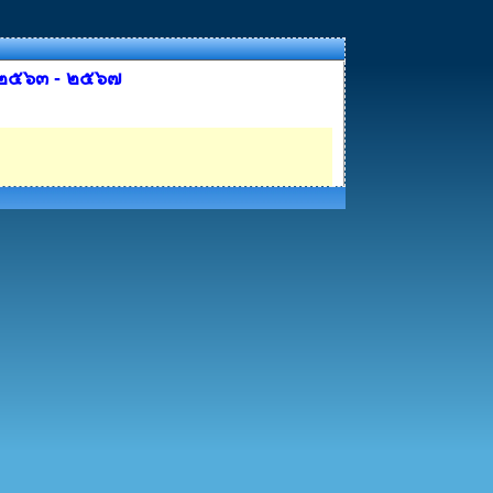
ี ๒๕๖๓ - ๒๕๖๗