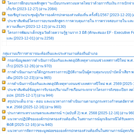
โครงการฝึกอบรมหลักสูตร “ระเบียบกระทรวงมหาดไทยว่าด้วยการรับเงิน การเบิกจ่าย
เก็บรัก [2023-12-27] (อ่าน 2084)
ขอเชิญร่วมประชุมผู้บริหารองค์กรปกครองส่วนท้องถิ่น ครั้งที่1/2567 [2023-12-20] (
ประชาสัมพันธ์โครงการอบรมหลักสูตร การควบคุมภายใน การตรวจสอบภายใน และ
ความเสี่ยงฯ [2023-12-12] (อ่าน 2130)
โครงการพัฒนาเด็กปฐมวัยด้วยความรู้ฐานราก 3 มิติ (ทักษะสมอง EF - Executive Fu
และ [2023-12-01] (อ่าน 2258)
กลุ่มงานบริการสาธารณะท้องถิ่นและประสานงานท้องถิ่นอำเภอ
กรอกข้อมูลผลการดำเนินการป้องกันและลดอุบัติเหตุทางถนนช่วงเทศกาลปีใหม่ พ.ศ. 2
เร็ว) [2025-12-26] (อ่าน 970)
การดำเนินงานภายใต้กฎกระทรวงการปฏิบัติงานเป็นผู้ควบคุมระบบบำบัดน้ำเสียฯ พ.ศ
เติม [2025-12-23] (อ่าน 965)
การดำเนินการป้องกันและลดอุบัติเหตุทางถนนช่วงเทศกาลปีใหม่ พ.ศ. 2569 [2025-1
ประชาสัมพันธ์ข้อมูลการรับรองปริมาณก๊าซเรือนกระจกจากโครงการถังขยะเปียก ลด
อปท. [2025-12-17] (อ่าน 944)
สรุปประเด็น ถาม - ตอบ และแนวทางการดำเนินงานตามกฎกระทรวงกำหนดอัตราค่าธ
พ.ศ. 2568 [2025-12-16] (อ่าน 960)
ประกาศกระทรวงเกษตรและสหกรณ์ ฯ (ฉบับที่ 2) พ.ศ. 2568 [2025-12-16] (อ่าน 96
แนวทางปฏิบัติขององค์กรปกครองส่วนท้องถิ่น ในสถานการณ์ฉุกเฉินกรณีได้รับผลก
พิบัติ [2025-12-16] (อ่าน 940)
แนวทางการจัดการขยะมูลฝอยขององค์กรปกครองส่วนท้องถิ่นในสถานการณ์อุทกภัย [