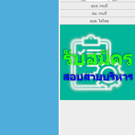
อบจ. กระบี่
ทม. กระบี่
อบต. ไสไทย