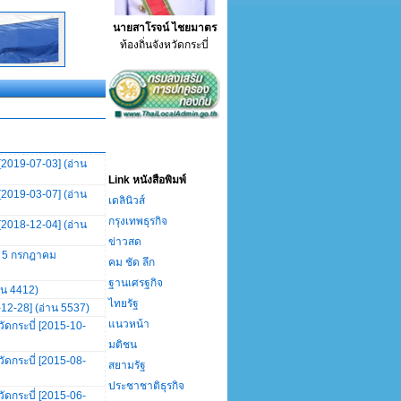
นายสาโรจน์ ไชยมาตร
ท้องถิ่นจังหวัดกระบี่
 [2019-07-03] (อ่าน
Link หนังสือพิมพ์
 [2019-03-07] (อ่าน
เดลินิวส์
กรุงเทพธุรกิจ
 [2018-12-04] (อ่าน
ข่าวสด
ี่ 5 กรกฎาคม
คม ชัด ลึก
ฐานเศรฐกิจ
าน 4412)
ไทยรัฐ
12-28] (อ่าน 5537)
แนวหน้า
ัดกระบี่ [2015-10-
มติชน
ัดกระบี่ [2015-08-
สยามรัฐ
ประชาชาติธุรกิจ
ัดกระบี่ [2015-06-